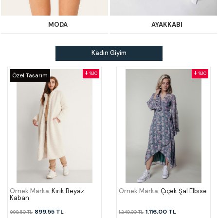
MODA
AYAKKABI
Kadın Giyim
%10
%10
Özel Tasarım
Örnek Marka
Kırık Beyaz
Örnek Marka
Çiçek Şal Elbise
Kaban
899,55 TL
1.116,00 TL
999,50 TL
1.240,00 TL