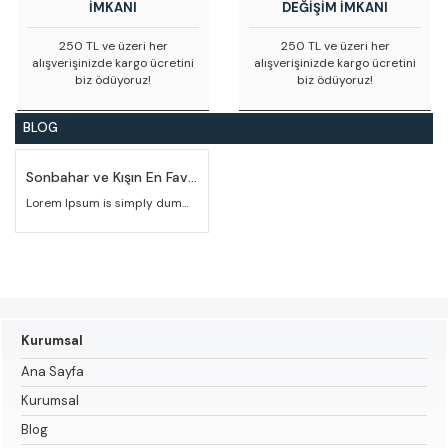
İMKANI
DEĞİŞİM İMKANI
250 TL ve üzeri her
250 TL ve üzeri her
alışverişinizde kargo ücretini
alışverişinizde kargo ücretini
biz ödüyoruz!
biz ödüyoruz!
BLOG
Sonbahar ve Kışın En Favori Ürünleri
Lorem Ipsum is simply dummy text of the printing and typesetting industry. Lorem Ipsum has been the industry's standard dummy text ever since the 1500s, when an unknown
Kurumsal
Ana Sayfa
Kurumsal
Blog