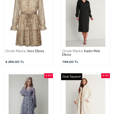
Örnek Marka
Vero Elbise
Örnek Marka
Kadın Midi
Elbise
4.250,00 TL
769,00 TL
%10
%10
Özel Tasarım