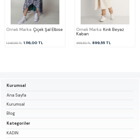
Örnek Marka
Çiçek Şal Elbise
Örnek Marka
Kırık Beyaz
Kaban
1.116,00 TL
899,55 TL
1.240,00 TL
999,50 TL
Kurumsal
Ana Sayfa
Kurumsal
Blog
Kategoriler
KADIN