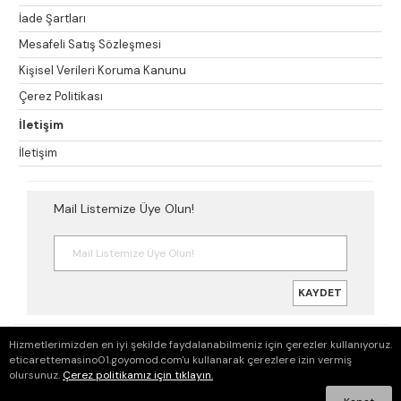
İade Şartları
Mesafeli Satış Sözleşmesi
Kişisel Verileri Koruma Kanunu
Çerez Politikası
İletişim
İletişim
Mail Listemize Üye Olun!
KAYDET
© Copyright 2026
Hizmetlerimizden en iyi şekilde faydalanabilmeniz için çerezler kullanıyoruz.
eticarettemasino01.goyomod.com'u kullanarak çerezlere izin vermiş
olursunuz.
Çerez politikamız için tıklayın.